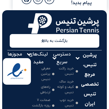
پیام بدید!
بازگشت به بالا
دسترسی
لینک‌های
مجوزها
پرشین
سریع
مفید
تنیس،
خرید راکت
معرفی
مرجع
تنیس
پرشین
تنیس
خرید ساک،
تخصصی
کیف و کوله
راه‌های
تنیس
ارتباطی
تنیس
خرید توپ
ضمانت 7
ایران
تنیس
روزه بازگشت