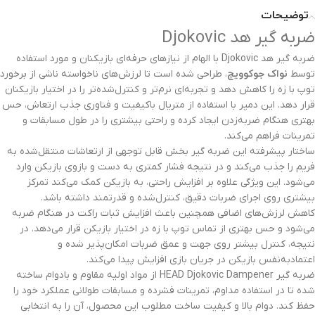
توضیحات
ضربه گیر هد Djokovic
ضربه گیر هد Djokovic با الهام از نیازهای حرفه‌ای بازیکنان و مورد استفاده
توسط
نواک جوکوویچ
، طراحی شده است تا لرزش‌های ناخواسته ناشی از برخورد
توپ با زه را کاهش دهد و تجربه‌ای نرم‌تر و کنترل‌شده‌تر را در اختیار بازیکنان
قرار دهد. این دمپر با استفاده از متریال باکیفیت و فناوری جذب ارتعاش، حس
بهتری هنگام ضربه‌زدن ایجاد کرده و راحتی بیشتری را در طول مسابقات و
تمرینات فراهم می‌کند.
ساختار پیشرفته این ضربه گیر بخش قابل توجهی از ارتعاشات منتقل‌شده به
فریم را جذب می‌کند و در نتیجه فشار کمتری به دست و بازوی بازیکن وارد
می‌شود. این ویژگی علاوه بر افزایش راحتی، به بازیکن کمک می‌کند تمرکز
بیشتری روی اجرای ضربات دقیق، کنترل‌شده و قدرتمند داشته باشد.
کاهش لرزش‌های اضافی همچنین باعث افزایش ثبات راکت در هنگام ضربه
می‌شود و حس بهتری از تماس توپ با زه در اختیار بازیکن قرار می‌دهد. در
نتیجه، کنترل بیشتر روی جهت و عمق ضربات امکان‌پذیر شده و
اعتمادبه‌نفس بازیکن در جریان بازی افزایش پیدا می‌کند.
ضربه گیر HEAD Djokovic Dampener از مواد اولیه مقاوم و بادوام ساخته
شده تا در استفاده مداوم، تمرینات فشرده و مسابقات طولانی عملکرد خود را
حفظ کند. دوام بالا و کیفیت ساخت مطلوب این محصول، آن را به انتخابی