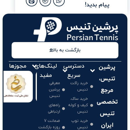
پیام بدید!
بازگشت به بالا
دسترسی
لینک‌های
مجوزها
پرشین
سریع
مفید
تنیس،
خرید راکت
معرفی
مرجع
تنیس
پرشین
تنیس
خرید ساک،
تخصصی
کیف و کوله
راه‌های
تنیس
ارتباطی
تنیس
خرید توپ
ضمانت 7
ایران
تنیس
روزه بازگشت