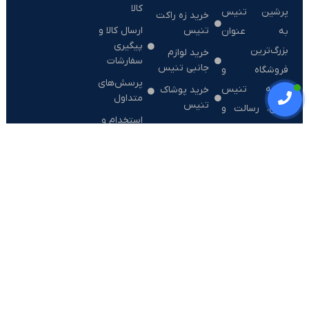
کالا
پرشین تنیس
خرید زه راکت
تنیس
ارسال کالا و
به عنوان
پیگیری
بزرگ‌ترین
خرید لوازم
سفارشات
جانبی تنیس
فروشگاه و
پرسش‌های
رسانه تنیس
خرید پوشاک
متداول
تنیس
ایران، رسالت و
استخدام و
هدف خود را در
فرصت‌های
راستای گسترش
شغلی
ورزش تنیس و
سهولت دسترسی
به لوازم تنیس
اصلی با قیمت
مناسب گذاشته
است.
تمامی حقوق مادی و معنوی این سایت متعلق به مجموعه پرشین تنیس